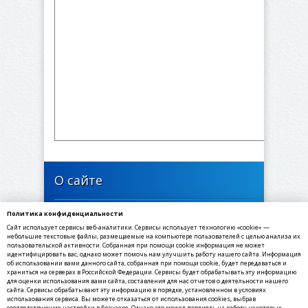
О сайте
Политика конфиденциальности
446637, Самарская область, Богатовский район,
Сайт использует сервисы веб-аналитики. Сервисы использует технологию «cookie» —
село Арзамасцевка, Школьная улица, 24
небольшие текстовые файлы, размещаемые на компьютере пользователей с целью анализа их
пользовательской активности. Собранная при помощи cookie информация не может
идентифицировать вас, однако может помочь нам улучшить работу нашего сайта. Информация
✉ E-mail: arzamasevka@yandex.ru
об использовании вами данного сайта, собранная при помощи cookie, будет передаваться и
☎ Телефон: 8(84666) 3-91-67
храниться на серверах в Российской Федерации. Сервисы будет обрабатывать эту информацию
для оценки использования вами сайта, составления для нас отчетов о деятельности нашего
☏ Факс: 8(84666) 3-91-69
сайта. Сервисы обрабатывают эту информацию в порядке, установленном в условиях
использования сервиса. Вы можете отказаться от использования cookies, выбрав
соответствующие настройки в браузере. Однако это может повлиять на работу некоторых