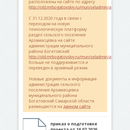
расположены на сайте по адресу
http://old.mrbogatovskiy.ru/mun/seladmin/arzamasce
C 31.12.2020 года в связи с
переходом на новую
технологическую платформу
раздел сельского поселения
Арзамасцевка на сайте
администрации муниципального
района Богатовский
http://old.mrbogatovskiy.ru/mun/seladmin/arzamasce
больше не поддерживается и
переведен в архивный режим.
Новаые документы и информация
администрации сельского
поселения Арзамасцевка
муниципального района
Богатовский Самарской области
размещаются на
данном сайте
.
приказ о подготовке
проекта от 16.07.2026