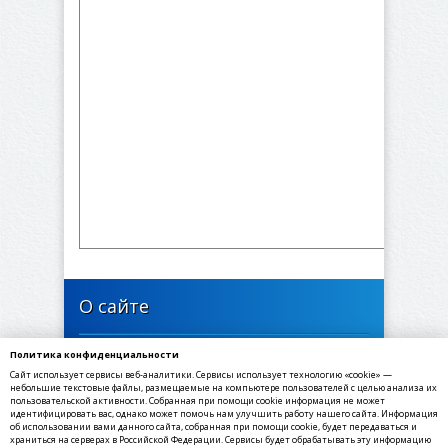
О сайте
Политика конфиденциальности
446637, Самарская область, Богатовский район,
Сайт использует сервисы веб-аналитики. Сервисы использует технологию «cookie» —
село Арзамасцевка, Школьная улица, 24
небольшие текстовые файлы, размещаемые на компьютере пользователей с целью анализа их
пользовательской активности. Собранная при помощи cookie информация не может
идентифицировать вас, однако может помочь нам улучшить работу нашего сайта. Информация
✉ E-mail: arzamasevka@yandex.ru
об использовании вами данного сайта, собранная при помощи cookie, будет передаваться и
☎ Телефон: 8(84666) 3-91-67
храниться на серверах в Российской Федерации. Сервисы будет обрабатывать эту информацию