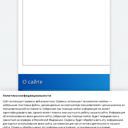
О сайте
Политика конфиденциальности
446637, Самарская область, Богатовский район,
Сайт использует сервисы веб-аналитики. Сервисы использует технологию «cookie» —
село Арзамасцевка, Школьная улица, 24
небольшие текстовые файлы, размещаемые на компьютере пользователей с целью анализа их
пользовательской активности. Собранная при помощи cookie информация не может
идентифицировать вас, однако может помочь нам улучшить работу нашего сайта. Информация
✉ E-mail: arzamasevka@yandex.ru
об использовании вами данного сайта, собранная при помощи cookie, будет передаваться и
☎ Телефон: 8(84666) 3-91-67
храниться на серверах в Российской Федерации. Сервисы будет обрабатывать эту информацию
для оценки использования вами сайта, составления для нас отчетов о деятельности нашего
☏ Факс: 8(84666) 3-91-69
сайта. Сервисы обрабатывают эту информацию в порядке, установленном в условиях