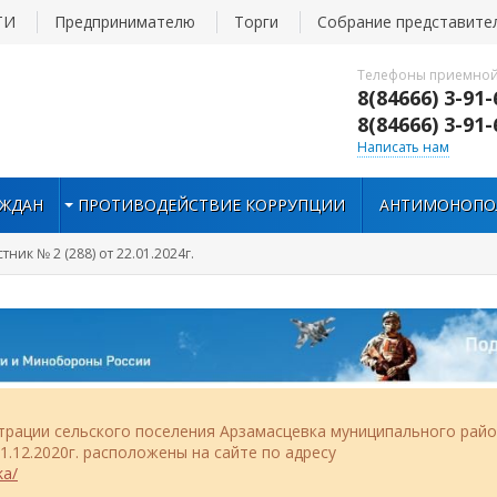
ТИ
Предпринимателю
Торги
Собрание представите
Телефоны приемной
8(84666) 3-91-
8(84666) 3-91-
Написать нам
АЖДАН
ПРОТИВОДЕЙСТВИЕ КОРРУПЦИИ
АНТИМОНОПО
тник № 2 (288) от 22.01.2024г.
рации сельского поселения Арзамасцевка муниципального рай
.12.2020г. расположены на сайте по адресу
ka/