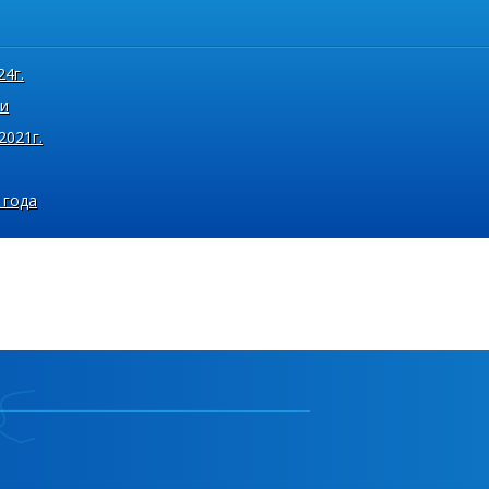
24г.
ии
2021г.
 года