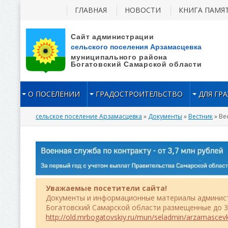
ГЛАВНАЯ
НОВОСТИ
КНИГА ПАМЯ
О ПОСЕЛЕНИИ
ГРАДОСТРОИТЕЛЬСТВО
ДЛЯ ГР
сельское поселение Арзамасцевка
»
Документы
»
Вестник
» Вес
Уважаемые посетители сайта!
Документы и информационные материалы админист
Богатовский Самарской области размещенные до 31
http://old.mrbogatovskiy.ru/mun/seladmin/arzamascev