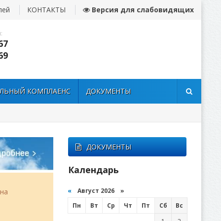
лей
КОНТАКТЫ
Версия для слабовидящих
:
67
69
ЛЬНЫЙ КОМПЛАЕНС
ДОКУМЕНТЫ
ДОКУМЕНТЫ
Календарь
«
Август 2026 »
она
Пн
Вт
Ср
Чт
Пт
Сб
Вс