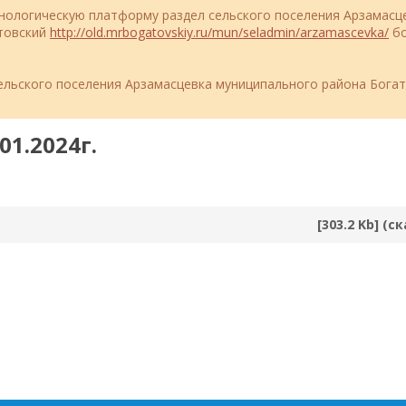
ехнологическую платформу раздел сельского поселения Арзамасц
атовский
http://old.mrbogatovskiy.ru/mun/seladmin/arzamascevka/
бо
льского поселения Арзамасцевка муниципального района Бога
01.2024г.
[303.2 Kb] (c