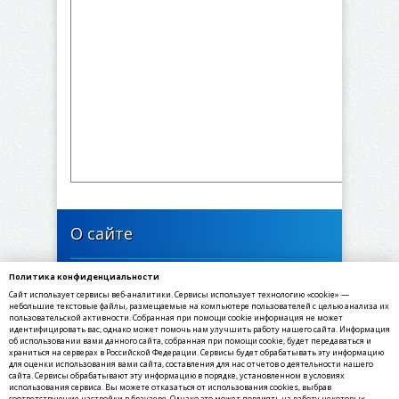
О сайте
Политика конфиденциальности
446637, Самарская область, Богатовский район,
Сайт использует сервисы веб-аналитики. Сервисы использует технологию «cookie» —
село Арзамасцевка, Школьная улица, 24
небольшие текстовые файлы, размещаемые на компьютере пользователей с целью анализа их
пользовательской активности. Собранная при помощи cookie информация не может
идентифицировать вас, однако может помочь нам улучшить работу нашего сайта. Информация
✉ E-mail: arzamasevka@yandex.ru
об использовании вами данного сайта, собранная при помощи cookie, будет передаваться и
☎ Телефон: 8(84666) 3-91-67
храниться на серверах в Российской Федерации. Сервисы будет обрабатывать эту информацию
для оценки использования вами сайта, составления для нас отчетов о деятельности нашего
☏ Факс: 8(84666) 3-91-69
сайта. Сервисы обрабатывают эту информацию в порядке, установленном в условиях
использования сервиса. Вы можете отказаться от использования cookies, выбрав
соответствующие настройки в браузере. Однако это может повлиять на работу некоторых