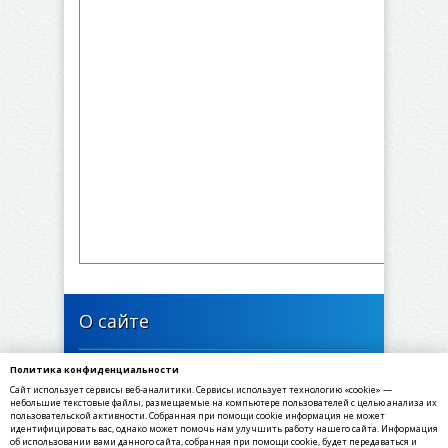
О сайте
Политика конфиденциальности
446637, Самарская область, Богатовский район,
Сайт использует сервисы веб-аналитики. Сервисы использует технологию «cookie» —
село Арзамасцевка, Школьная улица, 24
небольшие текстовые файлы, размещаемые на компьютере пользователей с целью анализа их
пользовательской активности. Собранная при помощи cookie информация не может
идентифицировать вас, однако может помочь нам улучшить работу нашего сайта. Информация
✉ E-mail: arzamasevka@yandex.ru
об использовании вами данного сайта, собранная при помощи cookie, будет передаваться и