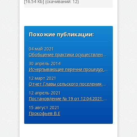
[16.54 Kb] (cкачиваний: 12)
Похожие публикации:
04 май 2021
Обобщение практики осуществления муниципального контроля
30 апрель 2014
Исчерпывающие перечни процедур в сфере строительства и ЖКХ
12 март 2021
Отчет Главы сельского поселения Арзамасцевка об итогах
12 апрель 2021
Постановление № 19 от 12.04.2021 года
15 август 2021
Прокофьев В.Е