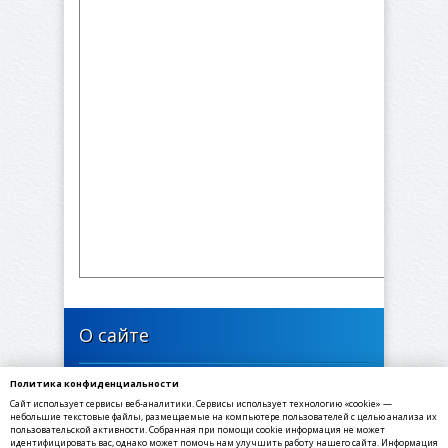
О сайте
Политика конфиденциальности
446637, Самарская область, Богатовский район,
Сайт использует сервисы веб-аналитики. Сервисы использует технологию «cookie» —
село Арзамасцевка, Школьная улица, 24
небольшие текстовые файлы, размещаемые на компьютере пользователей с целью анализа их
пользовательской активности. Собранная при помощи cookie информация не может
идентифицировать вас, однако может помочь нам улучшить работу нашего сайта. Информация
✉ E-mail: arzamasevka@yandex.ru