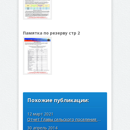
Памятка по резерву стр 2
Похожие публикации:
12 март 2021
Отчет Главы сельского поселения Арзамасцевка об итогах
30 апрель 2014