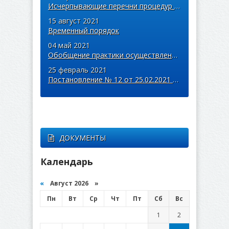
Исчерпывающие перечни процедур в сфере строительства и ЖКХ
15 август 2021
Временный порядок
04 май 2021
Обобщение практики осуществления муниципального контроля
25 февраль 2021
Постановление № 12 от 25.02.2021 года
ДОКУМЕНТЫ
Календарь
«
Август 2026 »
Пн
Вт
Ср
Чт
Пт
Сб
Вс
1
2