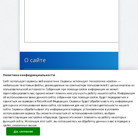
О сайте
Политика конфиденциальности
446637, Самарская область, Богатовский район,
Сайт использует сервисы веб-аналитики. Сервисы использует технологию «cookie» —
село Арзамасцевка, Школьная улица, 24
небольшие текстовые файлы, размещаемые на компьютере пользователей с целью анализа их
пользовательской активности. Собранная при помощи cookie информация не может
идентифицировать вас, однако может помочь нам улучшить работу нашего сайта. Информация
✉ E-mail: arzamasevka@yandex.ru
об использовании вами данного сайта, собранная при помощи cookie, будет передаваться и
☎ Телефон: 8(84666) 3-91-67
храниться на серверах в Российской Федерации. Сервисы будет обрабатывать эту информацию
для оценки использования вами сайта, составления для нас отчетов о деятельности нашего
☏ Факс: 8(84666) 3-91-69
сайта. Сервисы обрабатывают эту информацию в порядке, установленном в условиях
использования сервиса. Вы можете отказаться от использования cookies, выбрав
соответствующие настройки в браузере. Однако это может повлиять на работу некоторых
функций сайта. Используя этот сайт, вы соглашаетесь на обработку данных о вас в порядке и
целях, указанных выше.
©2020-2021, МКУ Администрация сельского
Да, согласен
поселения Арзамасцевка муниципального
района Богатовский Самарской области