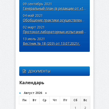
09 сентябрь 2021
Генеральный план (в редакции от «15» декабря 2020 года № 39)
04 май 2021
Обобщение практики осуществления муниципального контроля
02 март 2021
Протокол лабораторных испытаний № 633 от 02.03.2021г.
13 июль 2021
Вестник № 18 (203) от 13.07.2021г.
ДОКУМЕНТЫ
Календарь
«
Август 2026 »
Пн
Вт
Ср
Чт
Пт
Сб
Вс
1
2