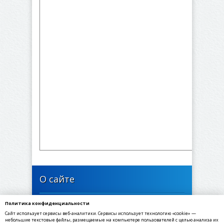
О сайте
Политика конфиденциальности
446637, Самарская область, Богатовский район,
Сайт использует сервисы веб-аналитики. Сервисы использует технологию «cookie» —
село Арзамасцевка, Школьная улица, 24
небольшие текстовые файлы, размещаемые на компьютере пользователей с целью анализа их