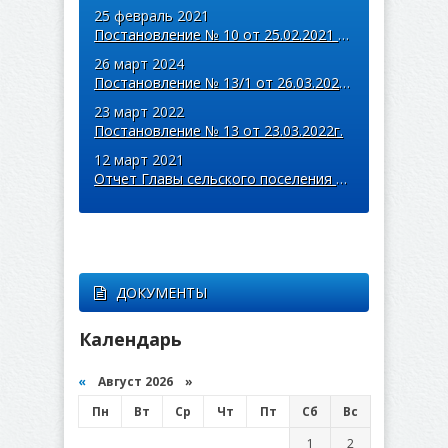
25 февраль 2021
Постановление № 10 от 25.02.2021 года
26 март 2024
Постановление № 13/1 от 26.03.2024г.
23 март 2022
Постановление № 13 от 23.03.2022г.
12 март 2021
Отчет Главы сельского поселения Арзамасцевка об итогах
ДОКУМЕНТЫ
Календарь
«
Август 2026 »
Пн
Вт
Ср
Чт
Пт
Сб
Вс
1
2