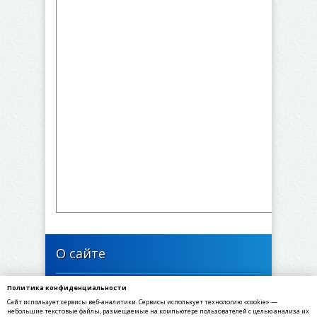
О сайте
Политика конфиденциальности
446637, Самарская область, Богатовский район,
Сайт использует сервисы веб-аналитики. Сервисы использует технологию «cookie» —
село Арзамасцевка, Школьная улица, 24
небольшие текстовые файлы, размещаемые на компьютере пользователей с целью анализа их