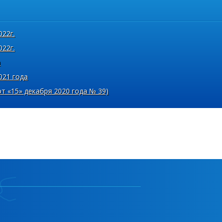
022г.
022г.
а
021 года
т «15» декабря 2020 года № 39)