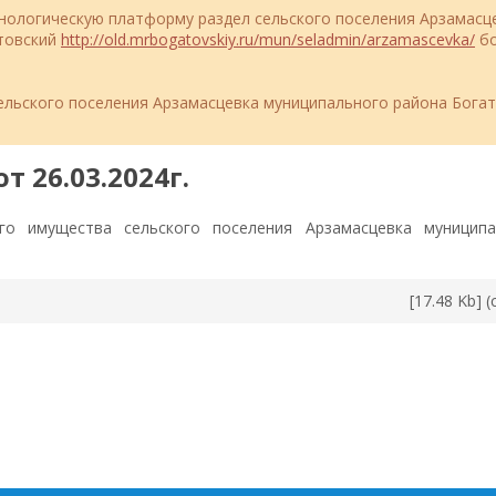
ехнологическую платформу раздел сельского поселения Арзамасц
атовский
http://old.mrbogatovskiy.ru/mun/seladmin/arzamascevka/
бо
льского поселения Арзамасцевка муниципального района Бога
т 26.03.2024г.
го имущества сельского поселения Арзамасцевка муниципа
[17.48 Kb] 