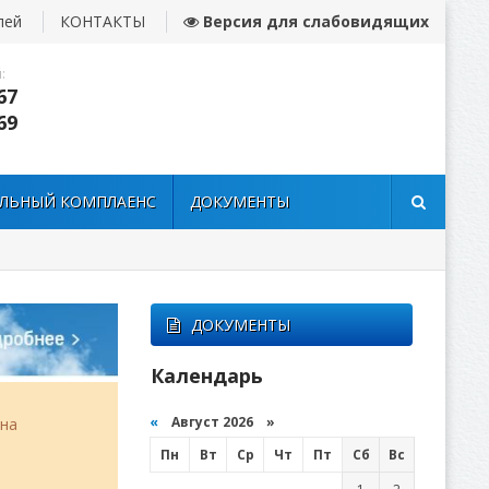
лей
КОНТАКТЫ
Версия для слабовидящих
:
67
69
ЛЬНЫЙ КОМПЛАЕНС
ДОКУМЕНТЫ
ДОКУМЕНТЫ
Календарь
«
Август 2026 »
она
Пн
Вт
Ср
Чт
Пт
Сб
Вс