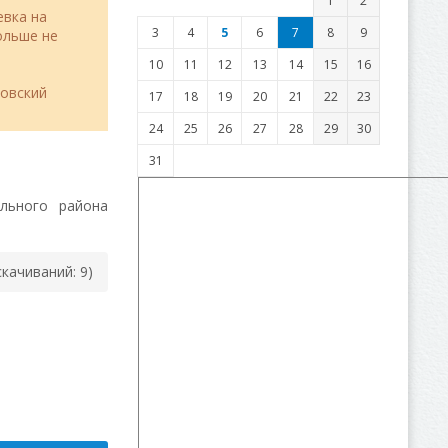
1
2
евка на
3
4
5
6
7
8
9
льше не
10
11
12
13
14
15
16
товский
17
18
19
20
21
22
23
24
25
26
27
28
29
30
31
льного района
(cкачиваний: 9)