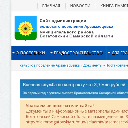
ГЛАВНАЯ
НОВОСТИ
КНИГА ПАМЯ
О ПОСЕЛЕНИИ
ГРАДОСТРОИТЕЛЬСТВО
ДЛЯ ГР
сельское поселение Арзамасцевка
»
Документы
»
Постановле
Уважаемые посетители сайта!
Документы и информационные материалы админист
Богатовский Самарской области размещенные до 31
http://old.mrbogatovskiy.ru/mun/seladmin/arzamascev