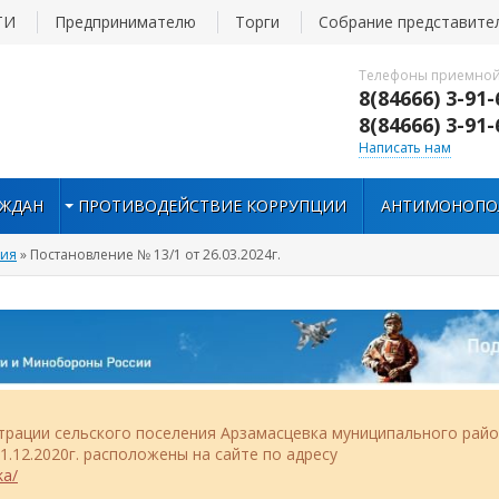
ТИ
Предпринимателю
Торги
Собрание представите
Телефоны приемной
8(84666) 3-91-
8(84666) 3-91-
Написать нам
АЖДАН
ПРОТИВОДЕЙСТВИЕ КОРРУПЦИИ
АНТИМОНОПО
ния
» Постановление № 13/1 от 26.03.2024г.
рации сельского поселения Арзамасцевка муниципального рай
.12.2020г. расположены на сайте по адресу
ka/