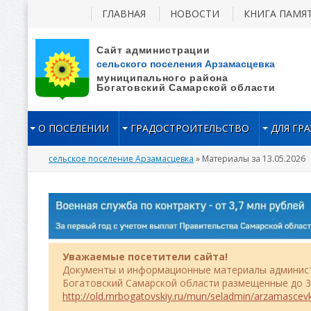
ГЛАВНАЯ
НОВОСТИ
КНИГА ПАМЯ
О ПОСЕЛЕНИИ
ГРАДОСТРОИТЕЛЬСТВО
ДЛЯ ГР
сельское поселение Арзамасцевка
» Материалы за 13.05.2026
Уважаемые посетители сайта!
Документы и информационные материалы админист
Богатовский Самарской области размещенные до 31
http://old.mrbogatovskiy.ru/mun/seladmin/arzamascev