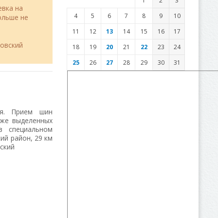
1
2
3
евка на
4
5
6
7
8
9
10
льше не
11
12
13
14
15
16
17
товский
18
19
20
21
22
23
24
25
26
27
28
29
30
31
ия. Прием шин
кже выделенных
в специальном
ий район, 29 км
ский