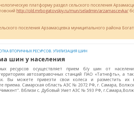
ехнологическую платформу раздел сельского поселения Арзамасц
атовский
http://old.mrbogatovskiy.ru/mun/seladmin/arzamascevka/
бо
льского поселения Арзамасцевка муниципального района Бога
ОТКА ВТОРИЧНЫХ РЕСУРСОВ. УТИЛИЗАЦИЯ ШИН
ма шин у населения
чных ресурсов осуществляет прием б/у шин от населен
территориях автозаправочных станций ПАО «Татнефть», а та
ах. Вы можете привезти свои колеса и разместить их 
е приема. Самарская область АЗС № 2072 РФ, г. Самара, Волжск
Чимкент". Вблизи с. Дубовый Умет АЗС № 593 РФ, г.Самара,Волж