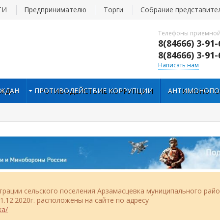
ТИ
Предпринимателю
Торги
Собрание представите
Телефоны приемной
8(84666) 3-91-
8(84666) 3-91-
Написать нам
АЖДАН
ПРОТИВОДЕЙСТВИЕ КОРРУПЦИИ
АНТИМОНОПО
рации сельского поселения Арзамасцевка муниципального рай
.12.2020г. расположены на сайте по адресу
ka/