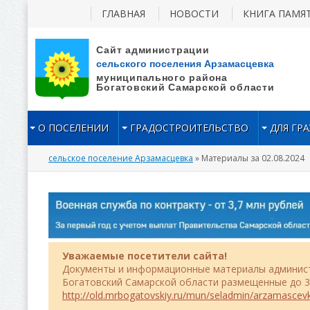
ГЛАВНАЯ
НОВОСТИ
КНИГА ПАМЯ
О ПОСЕЛЕНИИ
ГРАДОСТРОИТЕЛЬСТВО
ДЛЯ ГР
сельское поселение Арзамасцевка
» Материалы за 02.08.2024
Уважаемые посетители сайта!
Документы и информационные материалы админист
Богатовский Самарской области размещенные до 31
http://old.mrbogatovskiy.ru/mun/seladmin/arzamascev