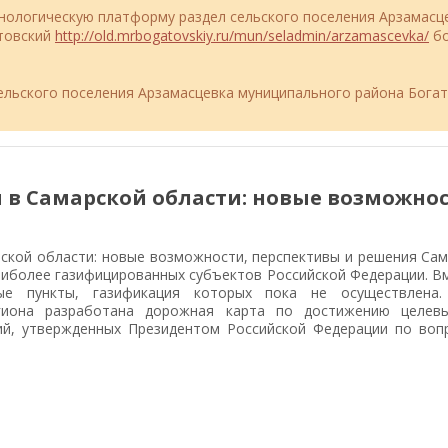
ехнологическую платформу раздел сельского поселения Арзамасц
атовский
http://old.mrbogatovskiy.ru/mun/seladmin/arzamascevka/
бо
льского поселения Арзамасцевка муниципального района Бога
 в Самарской области: новые возможнос
ской области: новые возможности, перспективы и решения Сам
аиболее газифицированных субъектов Российской Федерации. В
ые пункты, газификация которых пока не осуществлена
гиона разработана дорожная карта по достижению целевы
ий, утвержденных Президентом Российской Федерации по воп