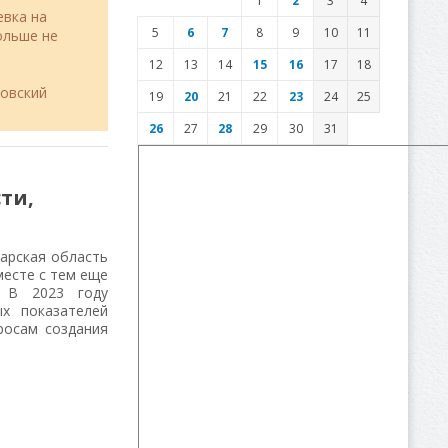
1
2
3
4
евка на
5
6
7
8
9
10
11
льше не
12
13
14
15
16
17
18
товский
19
20
21
22
23
24
25
26
27
28
29
30
31
ти,
арская область
месте с тем еще
. В 2023 году
х показателей
росам создания