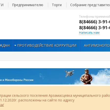
ТИ
Предпринимателю
Торги
Собрание представите
Телефоны приемной
8(84666) 3-91-
8(84666) 3-91-
Написать нам
АЖДАН
ПРОТИВОДЕЙСТВИЕ КОРРУПЦИИ
АНТИМОНОПО
рации сельского поселения Арзамасцевка муниципального рай
.12.2020г. расположены на сайте по адресу
ka/