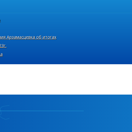
а
ния Арзамасцевка об итогах
23г.
да