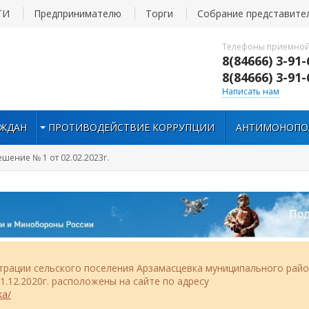
ТИ
Предпринимателю
Торги
Собрание представите
Телефоны приемной
8(84666) 3-91-
8(84666) 3-91-
Написать нам
АЖДАН
ПРОТИВОДЕЙСТВИЕ КОРРУПЦИИ
АНТИМОНОПО
ешение № 1 от 02.02.2023г.
рации сельского поселения Арзамасцевка муниципального рай
.12.2020г. расположены на сайте по адресу
ka/