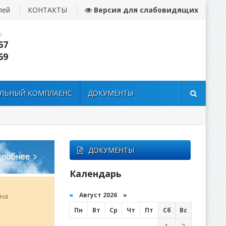
лей
КОНТАКТЫ
Версия для слабовидящих
:
67
69
ЛЬНЫЙ КОМПЛАЕНС
ДОКУМЕНТЫ
ДОКУМЕНТЫ
Календарь
«
Август 2026 »
она
Пн
Вт
Ср
Чт
Пт
Сб
Вс