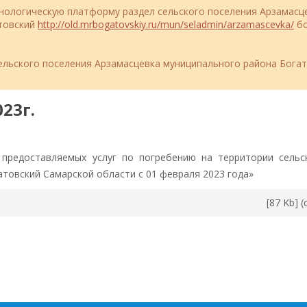
ехнологическую платформу раздел сельского поселения Арзамасц
атовский
http://old.mrbogatovskiy.ru/mun/seladmin/arzamascevka/
бо
льского поселения Арзамасцевка муниципального района Бога
23г.
 предоставляемых услуг по погребению на территории сельс
товский Самарской области с 01 февраля 2023 года»
[87 Kb] 