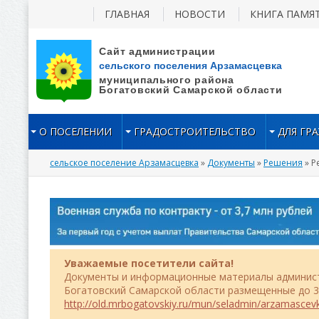
ГЛАВНАЯ
НОВОСТИ
КНИГА ПАМЯ
О ПОСЕЛЕНИИ
ГРАДОСТРОИТЕЛЬСТВО
ДЛЯ ГР
сельское поселение Арзамасцевка
»
Документы
»
Решения
» Р
Уважаемые посетители сайта!
Документы и информационные материалы админист
Богатовский Самарской области размещенные до 31
http://old.mrbogatovskiy.ru/mun/seladmin/arzamascev