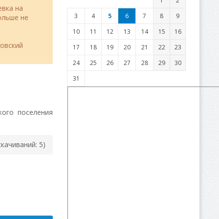
1
2
евка на
3
4
5
6
7
8
9
льше не
10
11
12
13
14
15
16
товский
17
18
19
20
21
22
23
24
25
26
27
28
29
30
31
кого поселения
(cкачиваний: 5)