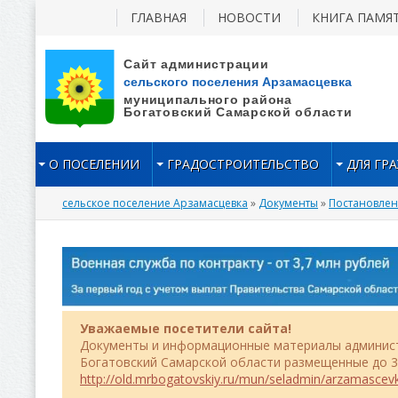
ГЛАВНАЯ
НОВОСТИ
КНИГА ПАМЯ
О ПОСЕЛЕНИИ
ГРАДОСТРОИТЕЛЬСТВО
ДЛЯ ГР
сельское поселение Арзамасцевка
»
Документы
»
Постановле
Уважаемые посетители сайта!
Документы и информационные материалы админист
Богатовский Самарской области размещенные до 31
http://old.mrbogatovskiy.ru/mun/seladmin/arzamascev