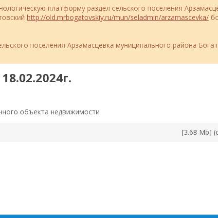
ехнологическую платформу раздел сельского поселения Арзамасц
атовский
http://old.mrbogatovskiy.ru/mun/seladmin/arzamascevka/
бо
льского поселения Арзамасцевка муниципального района Бога
18.02.2024г.
енного объекта недвижимости
[3.68 Mb] (