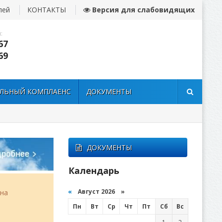
лей
КОНТАКТЫ
Версия для слабовидящих
:
67
69
ЛЬНЫЙ КОМПЛАЕНС
ДОКУМЕНТЫ
ДОКУМЕНТЫ
Календарь
«
Август 2026 »
она
Пн
Вт
Ср
Чт
Пт
Сб
Вс