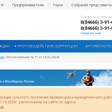
ТИ
Предпринимателю
Торги
Собрание представите
Телефоны приемной
8(84666) 3-91-
8(84666) 3-91-
Написать нам
АЖДАН
ПРОТИВОДЕЙСТВИЕ КОРРУПЦИИ
АНТИМОНОПО
ния
» Постановление № 11 от 18.02.2024г.
рации сельского поселения Арзамасцевка муниципального рай
.12.2020г. расположены на сайте по адресу
ka/